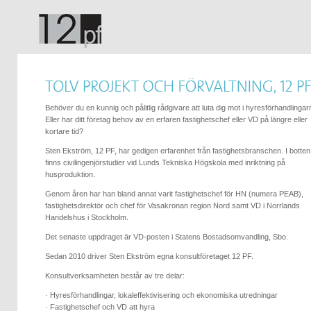
Behöver du en kunnig och pålitlig rådgivare att luta dig mot i hyresförhandlinga
Eller har ditt företag behov av en erfaren fastighetschef eller VD på längre eller
kortare tid?
Sten Ekström, 12 PF, har gedigen erfarenhet från fastighetsbranschen. I botten
finns civilingenjörstudier vid Lunds Tekniska Högskola med inriktning på
husproduktion.
Genom åren har han bland annat varit fastighetschef för HN (numera PEAB),
fastighetsdirektör och chef för Vasakronan region Nord samt VD i Norrlands
Handelshus i Stockholm.
Det senaste uppdraget är VD-posten i Statens Bostadsomvandling, Sbo.
Sedan 2010 driver Sten Ekström egna konsultföretaget 12 PF.
Konsultverksamheten består av tre delar:
· Hyresförhandlingar, lokaleffektivisering och ekonomiska utredningar
· Fastighetschef och VD att hyra